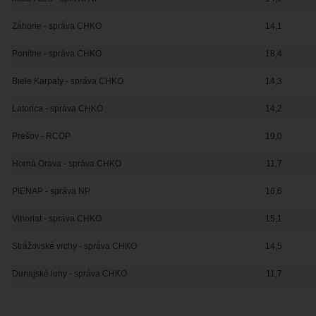
Záhorie - správa CHKO
14,1
Ponitrie - správa CHKO
18,4
Biele Karpaty - správa CHKO
14,3
Latorica - správa CHKO
14,2
Prešov - RCOP
19,0
Horná Orava - správa CHKO
11,7
PIENAP - správa NP
16,6
Vihorlat - správa CHKO
15,1
Strážovské vrchy - správa CHKO
14,5
Dunajské luhy - správa CHKO
11,7