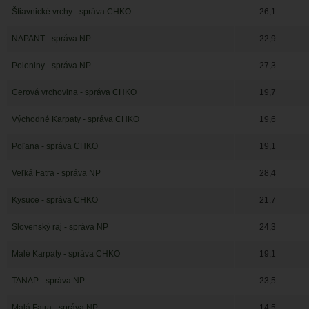
Štiavnické vrchy - správa CHKO
26,1
NAPANT - správa NP
22,9
Poloniny - správa NP
27,3
Cerová vrchovina - správa CHKO
19,7
Východné Karpaty - správa CHKO
19,6
Poľana - správa CHKO
19,1
Veľká Fatra - správa NP
28,4
Kysuce - správa CHKO
21,7
Slovenský raj - správa NP
24,3
Malé Karpaty - správa CHKO
19,1
TANAP - správa NP
23,5
Malá Fatra - správa NP
14,5