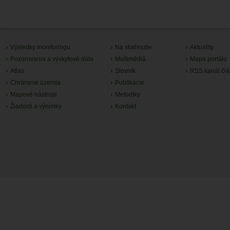
Výsledky monitoringu
Na stiahnutie
Aktuality
Pozorovania a výskytové dáta
Multimédiá
Mapa portálu
Atlas
Slovník
RSS kanál čl
Chránené územia
Publikácie
Mapové nástroje
Metodiky
Žiadosti a výnimky
Kontakt