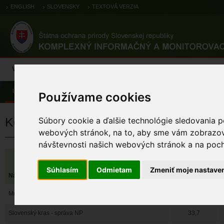
ENGLISH
SLOVENSKY
TEXTOVÁ VERZIA
Výsledky monitoringu
Pozorovania a výskytové dáta
Atlas
C
Úvod
Výsledky monitoringu
Súhrnné informácie
Kompetencie 
Používame cookies
Kompetenčné rozdelenie ŠOP SR
Súbory cookie a ďalšie technológie sledovania p
webových stránok, na to, aby sme vám zobrazova
návštevnosti našich webových stránok a na pocho
Súhlasím
Odmietam
Zmeniť moje nastave
Názov
Dobrý
Muránska planina - správa NP
34,5
Slovenský kras - správa NP
33,7