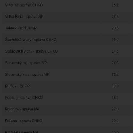
Vihorlat - správa CHKO
15,1
Veľká Fatra - správa NP
28,4
TANAP - správa NP
23,5
Štiavnické vrchy - správa CHKO
26,1
Strážovské vrchy - správa CHKO
14,5
Slovenský raj - správa NP
24,3
Slovenský kras - správa NP
33,7
Prešov - RCOP
19,0
Ponitrie - správa CHKO
18,4
Poloniny - správa NP
27,3
Poľana - správa CHKO
19,1
PIENAP - správa NP
16,6