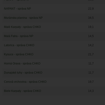
NAPANT - správa NP
22,9
Muránska planina - správa NP
34,5
Malé Karpaty - správa CHKO
19,1
Malá Fatra - správa NP
14,5
Latorica - správa CHKO
14,2
Kysuce - správa CHKO
21,7
Horná Orava - správa CHKO
11,7
Dunajské luhy - správa CHKO
11,7
Cerová vrchovina - správa CHKO
19,7
Biele Karpaty - správa CHKO
14,3