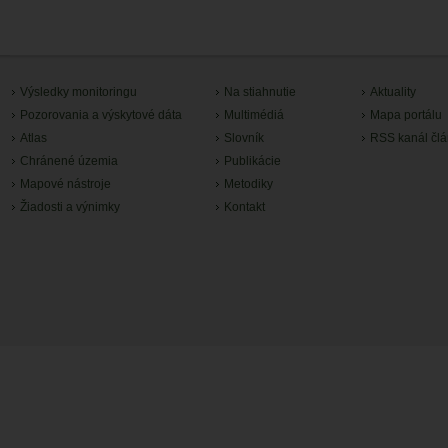
Výsledky monitoringu
Na stiahnutie
Aktuality
Pozorovania a výskytové dáta
Multimédiá
Mapa portálu
Atlas
Slovník
RSS kanál čl
Chránené územia
Publikácie
Mapové nástroje
Metodiky
Žiadosti a výnimky
Kontakt