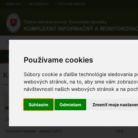
ENGLISH
SLOVENSKY
TEXTOVÁ VERZIA
Výsledky monitoringu
Pozorovania a výskytové dáta
Atlas
C
Úvod
Výsledky monitoringu
Súhrnné informácie
Kompetencie 
Používame cookies
Kompetenčné rozdelenie ŠOP SR
Súbory cookie a ďalšie technológie sledovania p
webových stránok, na to, aby sme vám zobrazova
návštevnosti našich webových stránok a na pocho
Súhlasím
Odmietam
Zmeniť moje nastave
Názov
Dobrý
Záhorie - správa CHKO
14,1
Východné Karpaty - správa CHKO
19,6