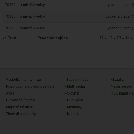
70305
ohniváčik veľký
Lycaena dispar (
70305
ohniváčik veľký
Lycaena dispar (
70305
ohniváčik veľký
Lycaena dispar (
Prvá
Predchádzajúca
11
-
12
-
13
-
14
-
Výsledky monitoringu
Na stiahnutie
Aktuality
Pozorovania a výskytové dáta
Multimédiá
Mapa portálu
Atlas
Slovník
RSS kanál čl
Chránené územia
Publikácie
Mapové nástroje
Metodiky
Žiadosti a výnimky
Kontakt