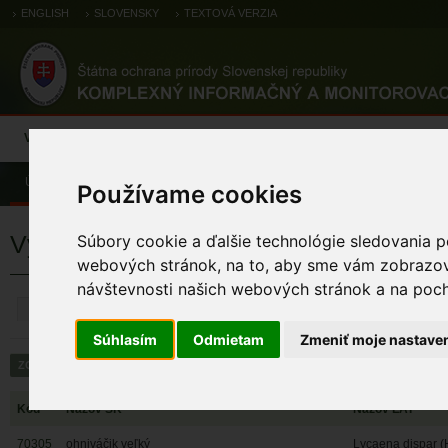
ENGLISH
SLOVENSKY
TEXTOVÁ VERZIA
Výsledky monitoringu
Pozorovania a výskytové dáta
Atlas
C
Úvod
Používame cookies
Výsledky monitoringu
Súbory cookie a ďalšie technológie sledovania p
webových stránok, na to, aby sme vám zobrazova
návštevnosti našich webových stránok a na pocho
ZRUŠIŤ
Súhlasím
Odmietam
Zmeniť moje nastave
Kód
Názov SK
Názov LAT
70305
ohniváčik veľký
Lycaena dispar (