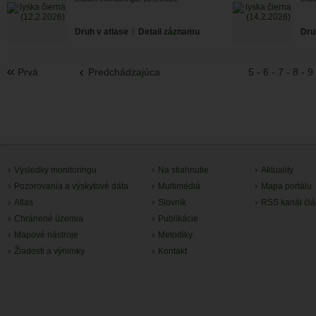
Druh v atlase
|
Detail záznamu
Dru
Prvá
Predchádzajúca
5
-
6
-
7
-
8
-
9
Výsledky monitoringu
Na stiahnutie
Aktuality
Pozorovania a výskytové dáta
Multimédiá
Mapa portálu
Atlas
Slovník
RSS kanál čl
Chránené územia
Publikácie
Mapové nástroje
Metodiky
Žiadosti a výnimky
Kontakt