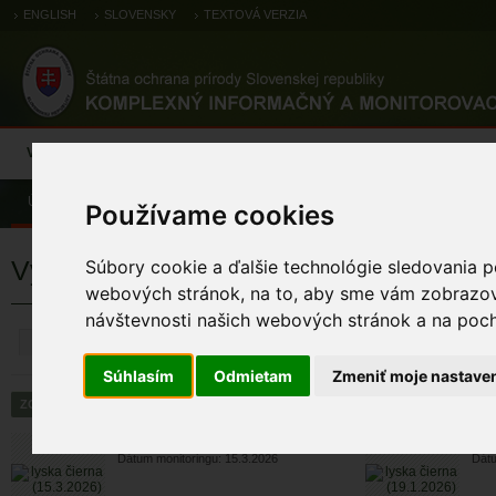
ENGLISH
SLOVENSKY
TEXTOVÁ VERZIA
Výsledky monitoringu
Pozorovania a výskytové dáta
Atlas
C
Úvod
Používame cookies
Výsledky monitoringu
Súbory cookie a ďalšie technológie sledovania p
webových stránok, na to, aby sme vám zobrazova
návštevnosti našich webových stránok a na pocho
ZRUŠIŤ
Súhlasím
Odmietam
Zmeniť moje nastave
lyska čierna
lys
Dátum monitoringu: 15.3.2026
Dátu