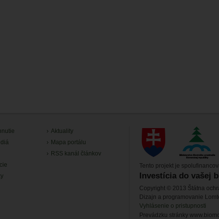
hnutie
Aktuality
diá
Mapa portálu
RSS kanál článkov
cie
Tento projekt je spolufinanco
Investícia do vašej 
ky
Copyright © 2013 Štátna ochr
Dizajn a programovanie Lom
Vyhlásenie o pristupnosti
Prevádzku stránky www.biomon