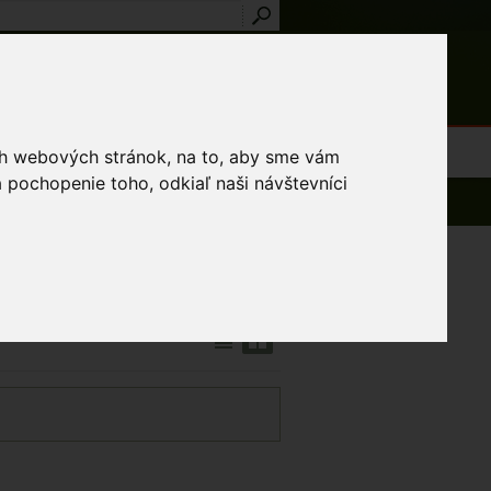
Prihlásenie
Registrácia
médiá
Slovník
Publikácie
Metodiky
Kontakt
osti a výnimky
ich webových stránok, na to, aby sme vám
 pochopenie toho, odkiaľ naši návštevníci