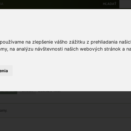
IA
HĽADAŤ
Na stiahnutie
Multi
výskytové dáta
Atlas
Chránené územia
Mapové nástroje
Žiad
 používame na zlepšenie vášho zážitku z prehliadania naš
amy, na analýzu návštevnosti našich webových stránok a na
enia
ZRUŠIŤ
namy.