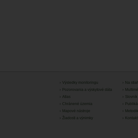
Výsledky monitoringu
Na stia
Pozorovania a výskytové dáta
Multimé
Atlas
Slovník
Chránené územia
Publiká
Mapové nástroje
Metodi
Žiadosti a výnimky
Kontakt