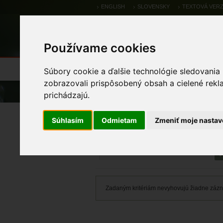
ENGLISH
SLOVENSKY
TEXTOVÁ VERZ
Používame cookies
Výsledky monitoringu
Pozorovania a 
Súbory cookie a ďalšie technológie sledovania
zobrazovali prispôsobený obsah a cielené rekl
Úvod
prichádzajú.
Výsledky monitoringu
Súhlasím
Odmietam
Zmeniť moje nastav
Zadaným kritériám nevyhovujú žiadne záz