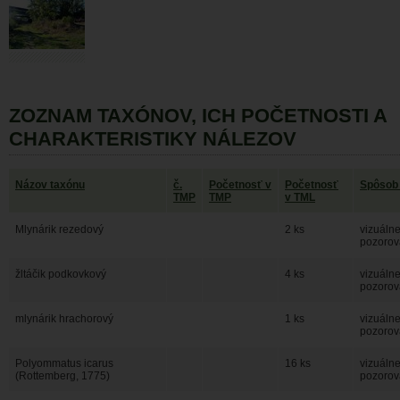
ZOZNAM TAXÓNOV, ICH POČETNOSTI A
CHARAKTERISTIKY NÁLEZOV
Názov taxónu
č.
Početnosť v
Početnosť
Spôsob
TMP
TMP
v TML
Mlynárik rezedový
2 ks
vizuáln
pozorov
žltáčik podkovkový
4 ks
vizuáln
pozorov
mlynárik hrachorový
1 ks
vizuáln
pozorov
Polyommatus icarus
16 ks
vizuáln
(Rottemberg, 1775)
pozorov