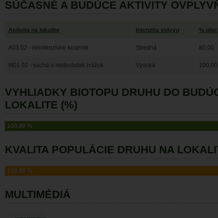
SÚČASNÉ A BUDÚCE AKTIVITY OVPLYV
Aktivita na lokalite
Intenzita vplyvu
% ploc
A03.02 - neintenzívne kosenie
Stredná
80,00
M01.02 - suchá a nedostatok zrážok
Vysoká
100,00
VYHLIADKY BIOTOPU DRUHU DO BUDÚ
LOKALITE (%)
100,00 %
KVALITA POPULÁCIE DRUHU NA LOKALI
100,00 %
MULTIMÉDIÁ