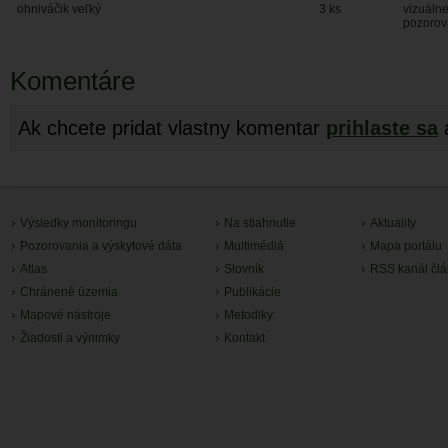
ohniváčik veľký
3 ks
vizuáln
pozorov
Komentáre
Ak chcete pridat vlastny komentar
prihlaste sa
Výsledky monitoringu
Na stiahnutie
Aktuality
Pozorovania a výskytové dáta
Multimédiá
Mapa portálu
Atlas
Slovník
RSS kanál čl
Chránené územia
Publikácie
Mapové nástroje
Metodiky
Žiadosti a výnimky
Kontakt