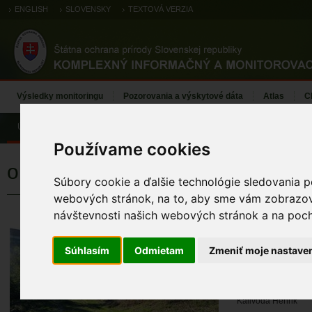
ENGLISH
SLOVENSKY
TEXTOVÁ VERZIA
Výsledky monitoringu
Pozorovania a výskytové dáta
Atlas
C
Úvod
Používame cookies
ohniváčik veľký
Súbory cookie a ďalšie technológie sledovania p
webových stránok, na to, aby sme vám zobrazova
návštevnosti našich webových stránok a na pocho
ohniváčik veľ
KÓD TML
Súhlasím
Odmietam
Zmeniť moje nastave
TML_LycaDisp_001 
MENO MAPOVA
Kalivoda Henrik