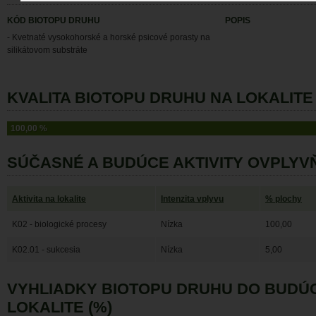
KÓD BIOTOPU DRUHU
POPIS
- Kvetnaté vysokohorské a horské psicové porasty na
silikátovom substráte
KVALITA BIOTOPU DRUHU NA LOKALITE 
100,00 %
SÚČASNÉ A BUDÚCE AKTIVITY OVPLYV
Aktivita na lokalite
Intenzita vplyvu
% plochy
K02 - biologické procesy
Nízka
100,00
K02.01 - sukcesia
Nízka
5,00
VYHLIADKY BIOTOPU DRUHU DO BUDÚ
LOKALITE (%)