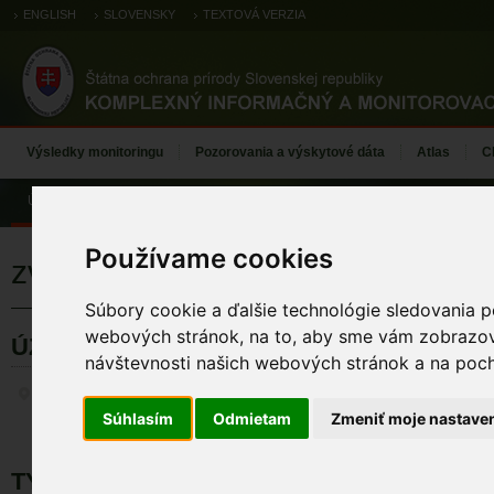
ENGLISH
SLOVENSKY
TEXTOVÁ VERZIA
Výsledky monitoringu
Pozorovania a výskytové dáta
Atlas
C
Úvod
Používame cookies
zvonček hrubokoreňový
Súbory cookie a ďalšie technológie sledovania p
webových stránok, na to, aby sme vám zobrazova
ÚZEMIA NA MAPE
návštevnosti našich webových stránok a na pocho
Záznamy monitoringu
Súhlasím
Odmietam
Zmeniť moje nastave
TYP BIOTOPU DRUHU