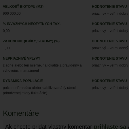
VEĽKOSŤ BIOTOPU (M2)
HODNOTENIE STAVU
900 000,00
priaznivý – veľmi dobrý
% INVÁZNYCH NEOFYTNÝCH TAX.
HODNOTENIE STAVU
0,00
priaznivý – veľmi dobrý
ZATIENENIE (KRÍKY, STROMY) (%)
HODNOTENIE STAVU
1,00
priaznivý – veľmi dobrý
NEPRIAZNIVÉ VPLYVY
HODNOTENIE STAVU
žiadne alebo len mierne, na lokalite ± pravidelný a
priaznivý – veľmi dobrý
vyhovujúci manažment
DYNAMIKA POPULÁCIE
HODNOTENIE STAVU
početnosť rastúca alebo stabilizovaná (v rámci
priaznivý – veľmi dobrý
prirodzenej miery fluktuácie)
Komentáre
Ak chcete pridat vlastny komentar
prihlaste sa