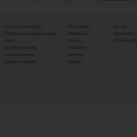
Výsledky monitoringu
Na stiahnutie
Aktuality
Pozorovania a výskytové dáta
Multimédiá
Mapa portálu
Atlas
Slovník
RSS kanál čl
Chránené územia
Publikácie
Mapové nástroje
Metodiky
Žiadosti a výnimky
Kontakt