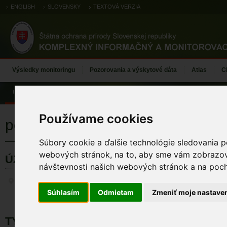
ENGLISH
SLOVENSKY
TEXTOVÁ VERZIA
Výsledky monitoringu
Pozorovania a výskytové dáta
Atlas
C
Úvod
Používame cookies
popolavec dlholistý moravský
Súbory cookie a ďalšie technológie sledovania p
webových stránok, na to, aby sme vám zobrazova
ÚZEMIA NA MAPE
návštevnosti našich webových stránok a na pocho
Záznamy monitoringu
Súhlasím
Odmietam
Zmeniť moje nastave
TYP BIOTOPU DRUHU