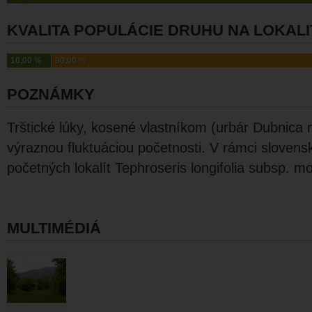
KVALITA POPULÁCIE DRUHU NA LOKALI
10,00 %
90,00 %
POZNÁMKY
Trštické lúky, kosené vlastníkom (urbár Dubnica
výraznou fluktuáciou početnosti. V rámci slovens
početných lokalít Tephroseris longifolia subsp. mo
MULTIMÉDIÁ