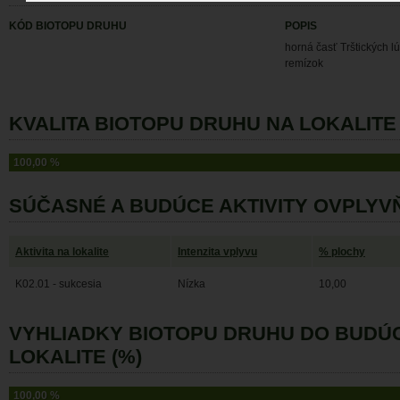
KÓD BIOTOPU DRUHU
POPIS
horná časť Trštických lú
remízok
KVALITA BIOTOPU DRUHU NA LOKALITE 
100,00 %
SÚČASNÉ A BUDÚCE AKTIVITY OVPLYV
Aktivita na lokalite
Intenzita vplyvu
% plochy
K02.01 - sukcesia
Nízka
10,00
VYHLIADKY BIOTOPU DRUHU DO BUDÚ
LOKALITE (%)
100,00 %