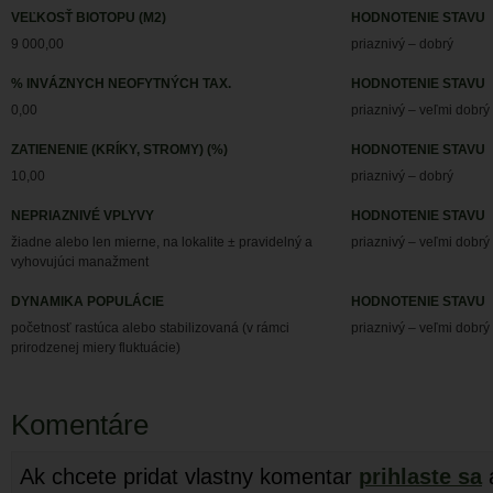
VEĽKOSŤ BIOTOPU (M2)
HODNOTENIE STAVU
9 000,00
priaznivý – dobrý
% INVÁZNYCH NEOFYTNÝCH TAX.
HODNOTENIE STAVU
0,00
priaznivý – veľmi dobrý
ZATIENENIE (KRÍKY, STROMY) (%)
HODNOTENIE STAVU
10,00
priaznivý – dobrý
NEPRIAZNIVÉ VPLYVY
HODNOTENIE STAVU
žiadne alebo len mierne, na lokalite ± pravidelný a
priaznivý – veľmi dobrý
vyhovujúci manažment
DYNAMIKA POPULÁCIE
HODNOTENIE STAVU
početnosť rastúca alebo stabilizovaná (v rámci
priaznivý – veľmi dobrý
prirodzenej miery fluktuácie)
Komentáre
Ak chcete pridat vlastny komentar
prihlaste sa