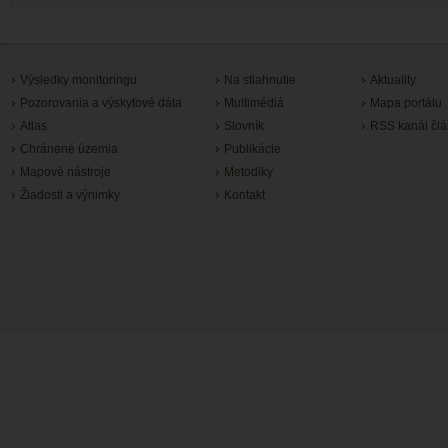
Výsledky monitoringu
Na stiahnutie
Aktuality
Pozorovania a výskytové dáta
Multimédiá
Mapa portálu
Atlas
Slovník
RSS kanál čl
Chránené územia
Publikácie
Mapové nástroje
Metodiky
Žiadosti a výnimky
Kontakt