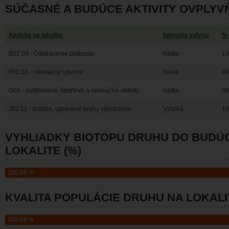
SÚČASNÉ A BUDÚCE AKTIVITY OVPLYV
Aktivita na lokalite
Intenzita vplyvu
% 
B02.03 - Odstránenie podrastu
Nízka
10
F02.03 - rekreačný rybolov
Nízka
40
G01 - outdoorové, športové a rekreačné aktivity
Nízka
50
J02.12 - hrádze, upravené brehy všeobecne
Vysoká
10
VYHLIADKY BIOTOPU DRUHU DO BUDÚ
LOKALITE (%)
100,00 %
KVALITA POPULÁCIE DRUHU NA LOKALI
100,00 %