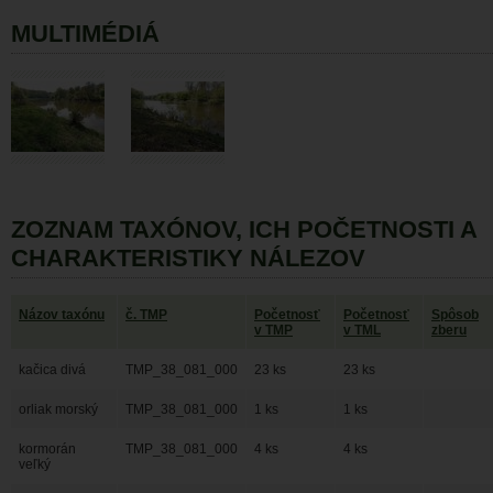
MULTIMÉDIÁ
ZOZNAM TAXÓNOV, ICH POČETNOSTI A
CHARAKTERISTIKY NÁLEZOV
Názov taxónu
č. TMP
Početnosť
Početnosť
Spôsob
v TMP
v TML
zberu
kačica divá
TMP_38_081_000
23 ks
23 ks
orliak morský
TMP_38_081_000
1 ks
1 ks
kormorán
TMP_38_081_000
4 ks
4 ks
veľký