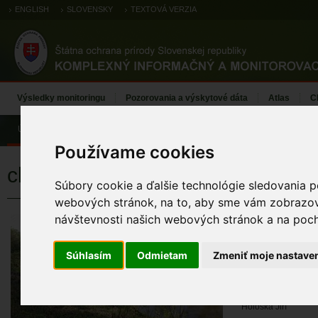
ENGLISH
SLOVENSKY
TEXTOVÁ VERZIA
Výsledky monitoringu
Pozorovania a výskytové dáta
Atlas
C
Úvod
Používame cookies
chochlačka bielooká
Súbory cookie a ďalšie technológie sledovania p
webových stránok, na to, aby sme vám zobrazova
návštevnosti našich webových stránok a na pocho
chochlačka bi
KÓD TML
Súhlasím
Odmietam
Zmeniť moje nastave
TML_38_081_AythNy
MENO MAPOVA
Hološka Jiří