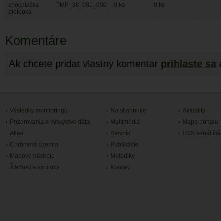
chochlačka
TMP_38_081_000
0 ks
0 ks
bielooká
Komentáre
Ak chcete pridat vlastny komentar
prihlaste sa
Výsledky monitoringu
Na stiahnutie
Aktuality
Pozorovania a výskytové dáta
Multimédiá
Mapa portálu
Atlas
Slovník
RSS kanál čl
Chránené územia
Publikácie
Mapové nástroje
Metodiky
Žiadosti a výnimky
Kontakt