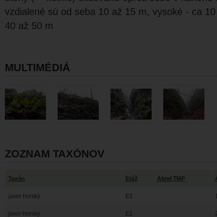
vzdialené sú od seba 10 až 15 m, vysoké - ca 10
40 až 50 m
MULTIMÉDIÁ
ZOZNAM TAXÓNOV
Taxón
Etáž
Abnd TMP
javor horský
E2
javor horský
E1