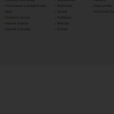
Výsledky monitoringu
Na stiahnutie
Aktuality
Pozorovania a výskytové dáta
Multimédiá
Mapa portálu
Atlas
Slovník
RSS kanál čl
Chránené územia
Publikácie
Mapové nástroje
Metodiky
Žiadosti a výnimky
Kontakt