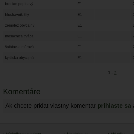
brectan popínavý
E1
hluchavník žltý
E1
zemolez obycajný
E1
mesacnica trváca
E1
šalátovka múrová
E1
kyslicka obycajná
E1
1
-
2
Komentáre
Ak chcete pridat vlastny komentar
prihlaste sa