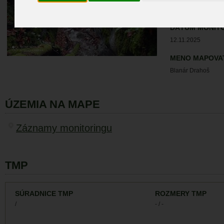
90,00 %
DÁTUM MONIT
12.11.2025
MENO MAPOVA
Blanár Drahoš
ÚZEMIA NA MAPE
Záznamy monitoringu
TMP
SÚRADNICE TMP
ROZMERY TMP
/
- / -