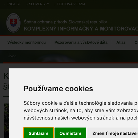
ENGLISH
SLOVENSKY
TEXTOVÁ VERZIA
Výsledky monitoringu
Pozorovania a výskytové dáta
Atlas
C
Úvod
Karbonátové skalné steny a sva
štrbinovou vegetáciou
Používame cookies
Súbory cookie a ďalšie technológie sledovania p
KARBONÁTOVÉ 
webových stránok, na to, aby sme vám zobrazova
SO ŠTRBINOVO
návštevnosti našich webových stránok a na pocho
KÓD TML
TML_8210_030 (78
Súhlasím
Odmietam
Zmeniť moje nastave
PERCENTO PL