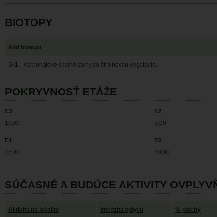
BIOTOPY
Kód biotopu
Sk1 - Karbonátové skalné steny so štrbinovou vegetáciou
POKRYVNOSŤ ETÁŽE
E3
E2
10,00
5,00
E1
E0
45,00
80,00
SÚČASNÉ A BUDÚCE AKTIVITY OVPLYV
Aktivita na lokalite
Intenzita vplyvu
% plochy