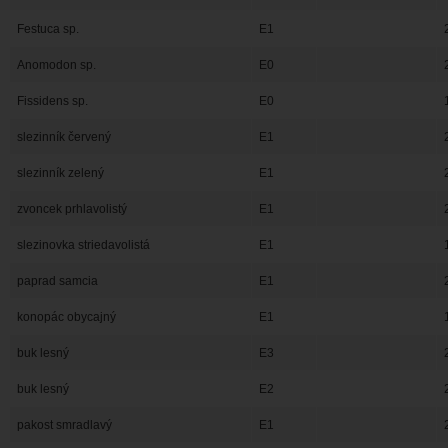
Festuca sp.
E1
Anomodon sp.
E0
Fissidens sp.
E0
slezinník červený
E1
slezinník zelený
E1
zvoncek prhlavolistý
E1
slezinovka striedavolistá
E1
paprad samcia
E1
konopác obycajný
E1
buk lesný
E3
buk lesný
E2
pakost smradlavý
E1