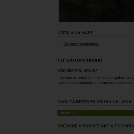
ÚZEMIA NA MAPE
Záznamy monitoringu
TYP BIOTOPU DRUHU
KÓD BIOTOPU DRUHU
- Nížinné až horské vodné toky s vegetáciou z
Ranunculion fluitantis a Callitricho-Batrachion
KVALITA BIOTOPU DRUHU NA LOKALI
100,00 %
SÚČASNÉ A BUDÚCE AKTIVITY OVP