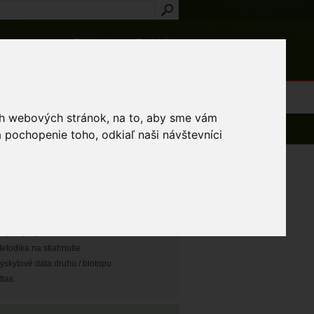
Prihlásenie
Registrácia
médiá
Slovník
Publikácie
Metodiky
Kontakt
osti a výnimky
ich webových stránok, na to, aby sme vám
 pochopenie toho, odkiaľ naši návštevníci
CHLE ODKAZY
apa záznamu monitoringu
apa TML
apa vyskytov druhu / biotopu
etodika na stiahnutie
ýskytové dáta druhu / biotopu
tlas