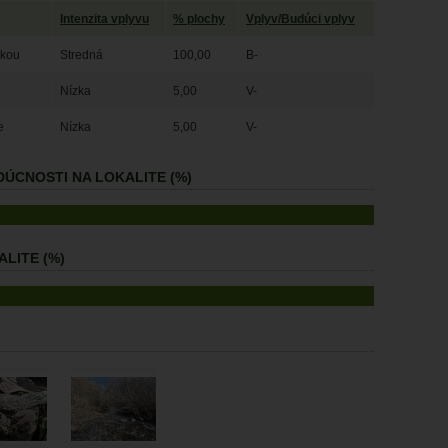
Intenzita vplyvu
% plochy
Vplyv/Budúci vplyv
žkou
Stredná
100,00
B-
Nízka
5,00
V-
e
Nízka
5,00
V-
ÚCNOSTI NA LOKALITE (%)
LITE (%)