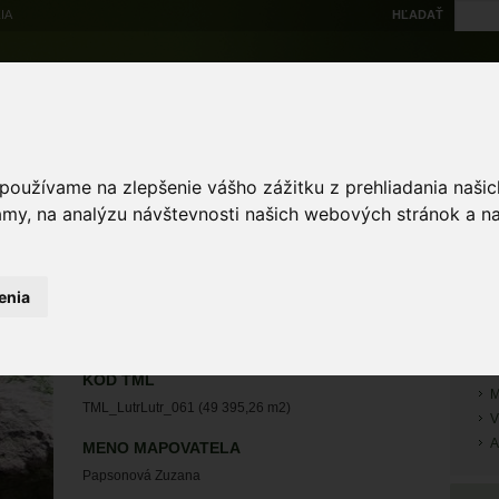
IA
HĽADAŤ
Na stiahnutie
Multi
výskytové dáta
Atlas
Chránené územia
Mapové nástroje
Žiad
 používame na zlepšenie vášho zážitku z prehliadania naš
amy, na analýzu návštevnosti našich webových stránok a na
RÝ
enia
M
Vydra riečna
M
M
KÓD TML
M
TML_LutrLutr_061 (49 395,26 m2)
V
A
MENO MAPOVATELA
Papsonová Zuzana