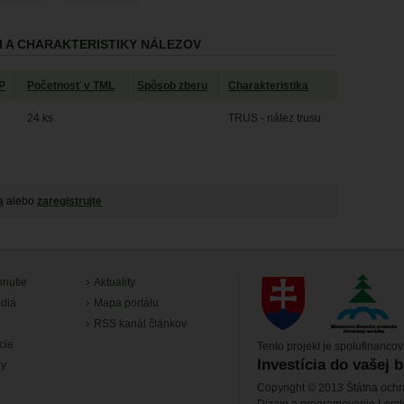
I A CHARAKTERISTIKY NÁLEZOV
P
Početnosť v TML
Spôsob zberu
Charakteristika
24 ks
TRUS - nález trusu
a
alebo
zaregistrujte
hnutie
Aktuality
diá
Mapa portálu
RSS kanál článkov
cie
Tento projekt je spolufinanco
Investícia do vašej 
ky
Copyright © 2013 Štátna ochr