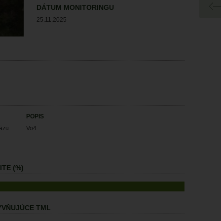
DÁTUM MONITORINGU
25.11.2025
POPIS
väzu
Vo4
TE (%)
LYVŇUJÚCE TML