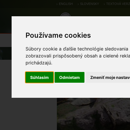
ENGLISH
SLOVENSKY
TEXTOVÁ VERZ
Používame cookies
Výsledky monitoringu
Pozorovania a 
Súbory cookie a ďalšie technológie sledovania
Úvod
zobrazovali prispôsobený obsah a cielené rekl
prichádzajú.
Vydra riečna
Súhlasím
Odmietam
Zmeniť moje nastav