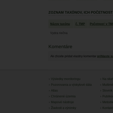
ZOZNAM TAXÓNOV, ICH POČETNOST
Názov taxónu
č. TMP
Početnosť v TM
Vydra riečna
Komentáre
Ak chcete pridat vlastny komentar
prihlaste s
Výsledky monitoringu
Na stia
Pozorovania a výskytové dáta
Multimé
Atlas
Slovník
Chránené územia
Publiká
Mapové nástroje
Metodi
Žiadosti a výnimky
Kontakt