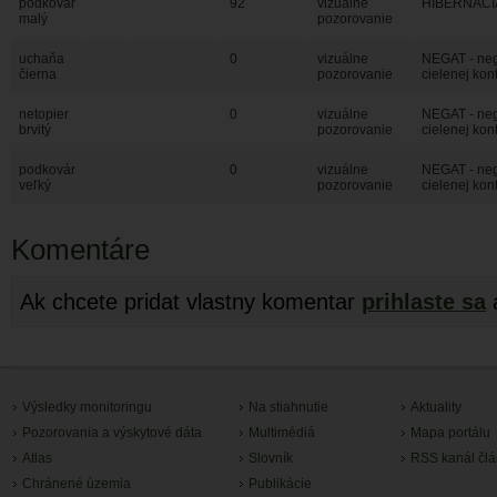
podkovár
92
vizuálne
HIBERNACIA 
malý
pozorovanie
uchaňa
0
vizuálne
NEGAT - neg
čierna
pozorovanie
cielenej kon
netopier
0
vizuálne
NEGAT - neg
brvitý
pozorovanie
cielenej kon
podkovár
0
vizuálne
NEGAT - neg
veľký
pozorovanie
cielenej kon
Komentáre
Ak chcete pridat vlastny komentar
prihlaste sa
Výsledky monitoringu
Na stiahnutie
Aktuality
Pozorovania a výskytové dáta
Multimédiá
Mapa portálu
Atlas
Slovník
RSS kanál čl
Chránené územia
Publikácie