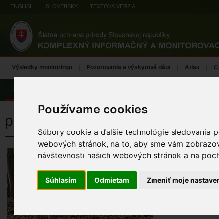
ENGLISH
SLOVENSKY
TEXTOVÁ VERZIA
Výsledky monitoringu
Pozorovania a výskytové dáta
Atlas
C
Úvod
Používame cookies
podkovár malý
Súbory cookie a ďalšie technológie sledovania p
webových stránok, na to, aby sme vám zobrazova
podkovár mal
návštevnosti našich webových stránok a na pocho
KÓD TML
Súhlasím
Odmietam
Zmeniť moje nastave
TML_M2_102 (1 34
MENO MAPOVA
Löbbova Denisa