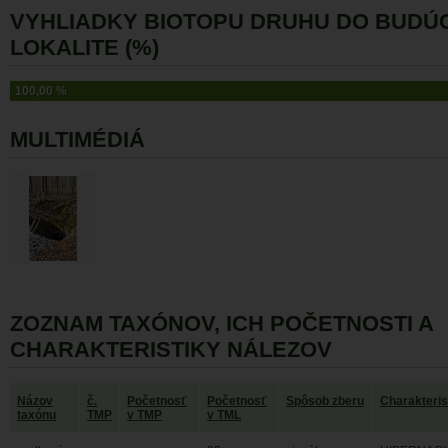
VYHLIADKY BIOTOPU DRUHU DO BUDÚ
LOKALITE (%)
100,00 %
MULTIMÉDIÁ
ZOZNAM TAXÓNOV, ICH POČETNOSTI A
CHARAKTERISTIKY NÁLEZOV
Názov
č.
Početnosť
Početnosť
Spôsob zberu
Charakteris
taxónu
TMP
v TMP
v TML