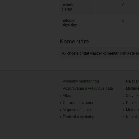
uchaňa
0
čierna
netopier
0
obyčajný
Komentáre
Ak chcete pridat vlastny komentar
prihlaste s
Výsledky monitoringu
Na stia
Pozorovania a výskytové dáta
Multimé
Atlas
Slovník
Chránené územia
Publiká
Mapové nástroje
Metodi
Žiadosti a výnimky
Kontakt