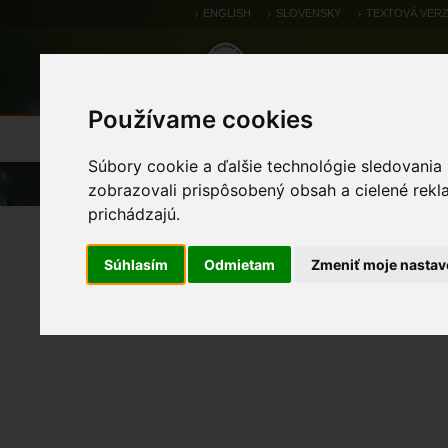
ENGLISH
SLOVENSKY
TEXTOVÁ VERZ
Používame cookies
Výsledky monitoringu
Pozorovania a 
Súbory cookie a ďalšie technológie sledovania
Úvod
zobrazovali prispôsobený obsah a cielené rekl
prichádzajú.
uchaňa čierna
Súhlasím
Odmietam
Zmeniť moje nastav