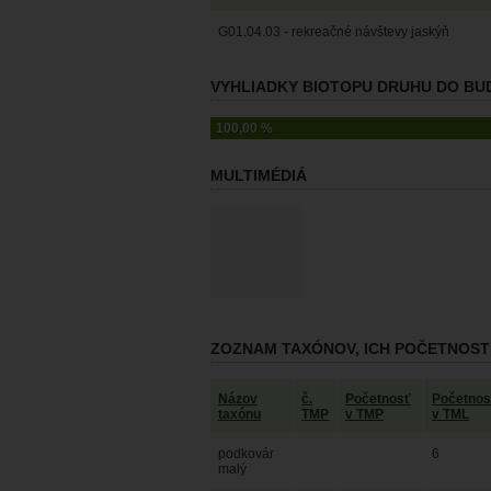
G01.04.03 - rekreačné návštevy jaskýň
VYHLIADKY BIOTOPU DRUHU DO BUD
100,00 %
MULTIMÉDIÁ
ZOZNAM TAXÓNOV, ICH POČETNOST
Názov
č.
Početnosť
Početnos
taxónu
TMP
v TMP
v TML
podkovár
6
malý