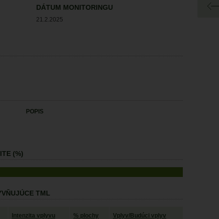
DÁTUM MONITORINGU
21.2.2025
POPIS
TE (%)
LYVŇUJÚCE TML
Intenzita vplyvu
% plochy
Vplyv/Budúci vplyv