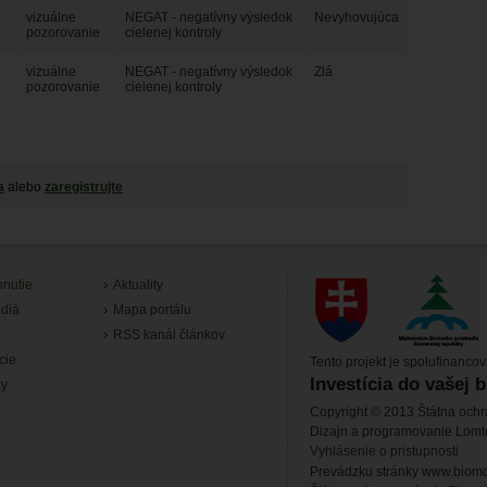
vizuálne
NEGAT - negatívny výsledok
Nevyhovujúca
pozorovanie
cielenej kontroly
vizuálne
NEGAT - negatívny výsledok
Zlá
pozorovanie
cielenej kontroly
a
alebo
zaregistrujte
hnutie
Aktuality
diá
Mapa portálu
RSS kanál článkov
cie
Tento projekt je spolufinanco
Investícia do vašej 
ky
Copyright © 2013 Štátna ochr
Dizajn a programovanie Lom
Vyhlásenie o pristupnosti
Prevádzku stránky www.biomon