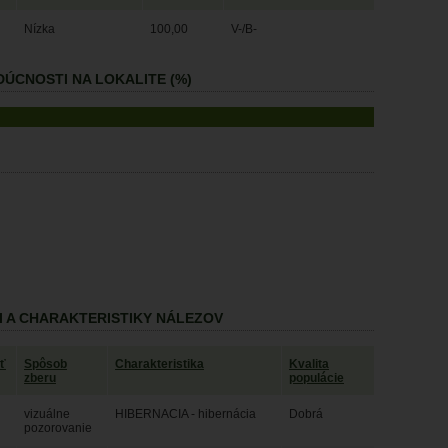
Nízka
100,00
V-/B-
ÚCNOSTI NA LOKALITE (%)
I A CHARAKTERISTIKY NÁLEZOV
ť
Spôsob
Charakteristika
Kvalita
zberu
populácie
vizuálne
HIBERNACIA - hibernácia
Dobrá
pozorovanie