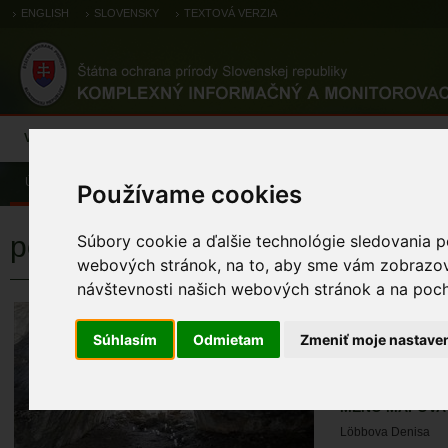
ENGLISH
SLOVENSKY
TEXTOVÁ VERZIA
Výsledky monitoringu
Pozorovania a výskytové dáta
Atlas
C
Úvod
Používame cookies
podkovár malý
Súbory cookie a ďalšie technológie sledovania p
webových stránok, na to, aby sme vám zobrazova
návštevnosti našich webových stránok a na pocho
podkovár mal
Súhlasím
Odmietam
Zmeniť moje nastave
KÓD TML
TML_M2_080 (31 2
MENO MAPOVA
Löbbova Denisa