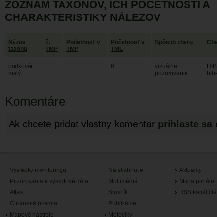
ZOZNAM TAXÓNOV, ICH POČETNOSTI A
CHARAKTERISTIKY NÁLEZOV
Názov
č.
Početnosť v
Početnosť v
Spôsob zberu
Cha
taxónu
TMP
TMP
TML
podkovár
6
vizuálne
HIB
malý
pozorovanie
hib
Komentáre
Ak chcete pridat vlastny komentar
prihlaste sa
Výsledky monitoringu
Na stiahnutie
Aktuality
Pozorovania a výskytové dáta
Multimédiá
Mapa portálu
Atlas
Slovník
RSS kanál čl
Chránené územia
Publikácie
Mapové nástroje
Metodiky