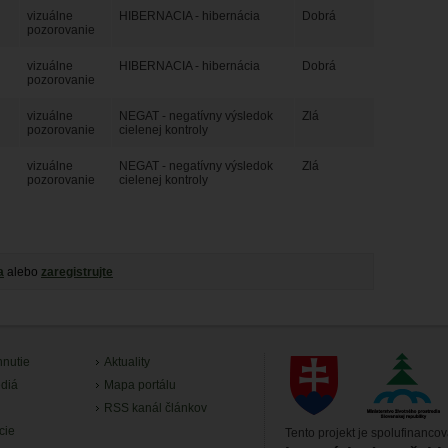
vizuálne
HIBERNACIA - hibernácia
Dobrá
pozorovanie
vizuálne
HIBERNACIA - hibernácia
Dobrá
pozorovanie
vizuálne
NEGAT - negatívny výsledok
Zlá
pozorovanie
cielenej kontroly
vizuálne
NEGAT - negatívny výsledok
Zlá
pozorovanie
cielenej kontroly
a
alebo
zaregistrujte
hnutie
Aktuality
diá
Mapa portálu
RSS kanál článkov
cie
Tento projekt je spolufinanco