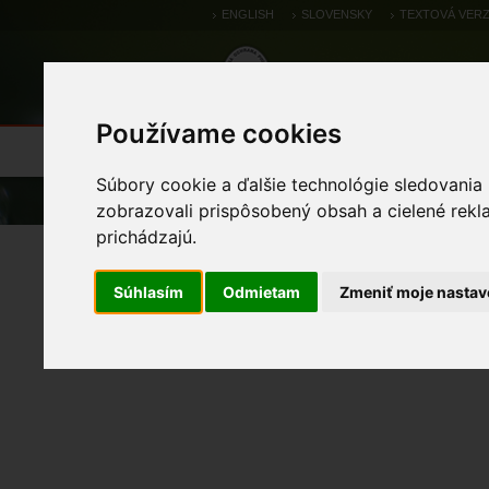
ENGLISH
SLOVENSKY
TEXTOVÁ VERZ
Používame cookies
Výsledky monitoringu
Pozorovania a 
Súbory cookie a ďalšie technológie sledovania
Úvod
zobrazovali prispôsobený obsah a cielené rekl
prichádzajú.
netopier pobrežný
Súhlasím
Odmietam
Zmeniť moje nastav