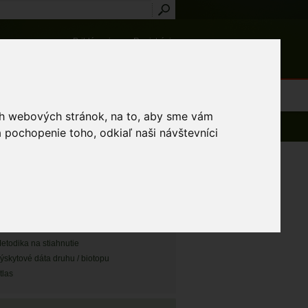
Prihlásenie
Registrácia
médiá
Slovník
Publikácie
Metodiky
Kontakt
osti a výnimky
ich webových stránok, na to, aby sme vám
 pochopenie toho, odkiaľ naši návštevníci
CHLE ODKAZY
apa záznamu monitoringu
apa TML
apa vyskytov druhu / biotopu
etodika na stiahnutie
ýskytové dáta druhu / biotopu
tlas