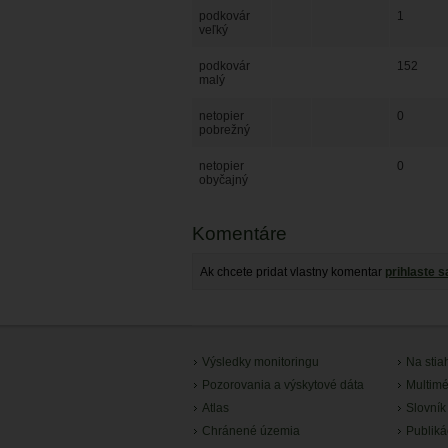
podkovár
1
veľký
podkovár
152
malý
netopier
0
pobrežný
netopier
0
obyčajný
Komentáre
Ak chcete pridat vlastny komentar
prihlaste s
Výsledky monitoringu
Na stia
Pozorovania a výskytové dáta
Multimé
Atlas
Slovník
Chránené územia
Publiká