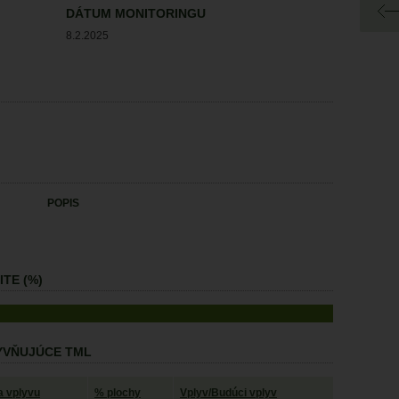
DÁTUM MONITORINGU
8.2.2025
POPIS
TE (%)
LYVŇUJÚCE TML
ta vplyvu
% plochy
Vplyv/Budúci vplyv