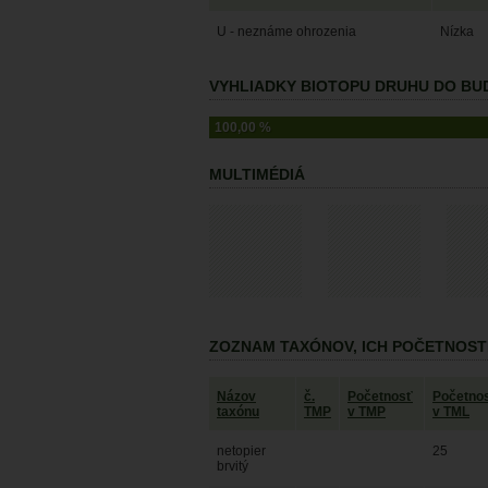
U - neznáme ohrozenia
Nízka
VYHLIADKY BIOTOPU DRUHU DO BUD
100,00 %
MULTIMÉDIÁ
ZOZNAM TAXÓNOV, ICH POČETNOST
Názov
č.
Početnosť
Početno
taxónu
TMP
v TMP
v TML
netopier
25
brvitý