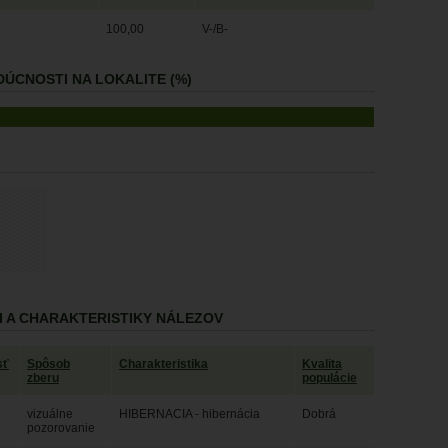
100,00
V-/B-
ÚCNOSTI NA LOKALITE (%)
I A CHARAKTERISTIKY NÁLEZOV
sť
Spôsob
Charakteristika
Kvalita
zberu
populácie
vizuálne
HIBERNACIA - hibernácia
Dobrá
pozorovanie