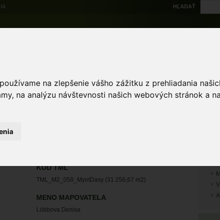
IA
HĽADAŤ
Na stiahnutie
Multi
výskytové dáta
Atlas
Chránené územia
Mapové nástroje
Žiad
 používame na zlepšenie vášho zážitku z prehliadania naš
amy, na analýzu návštevnosti našich webových stránok a na
RÝ
enia
M
netopier pobrežný
M
M
KÓD TML
M
TML_M2_058_MyotDasy (31 256,67 m2)
V
A
MENO MAPOVATELA
Löbbova Denisa