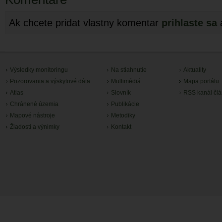
Ak chcete pridat vlastny komentar
prihlaste sa
Výsledky monitoringu
Na stiahnutie
Aktuality
Pozorovania a výskytové dáta
Multimédiá
Mapa portálu
Atlas
Slovník
RSS kanál čl
Chránené územia
Publikácie
Mapové nástroje
Metodiky
Žiadosti a výnimky
Kontakt