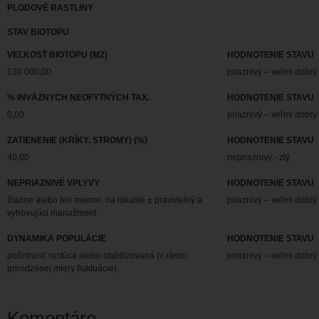
PLODOVÉ RASTLINY
STAV BIOTOPU
VEĽKOSŤ BIOTOPU (M2)
HODNOTENIE STAVU
130 000,00
priaznivý – veľmi dobrý
% INVÁZNYCH NEOFYTNÝCH TAX.
HODNOTENIE STAVU
0,00
priaznivý – veľmi dobrý
ZATIENENIE (KRÍKY, STROMY) (%)
HODNOTENIE STAVU
40,00
nepriaznivý - zlý
NEPRIAZNIVÉ VPLYVY
HODNOTENIE STAVU
žiadne alebo len mierne, na lokalite ± pravidelný a
priaznivý – veľmi dobrý
vyhovujúci manažment
DYNAMIKA POPULÁCIE
HODNOTENIE STAVU
početnosť rastúca alebo stabilizovaná (v rámci
priaznivý – veľmi dobrý
prirodzenej miery fluktuácie)
Komentáre