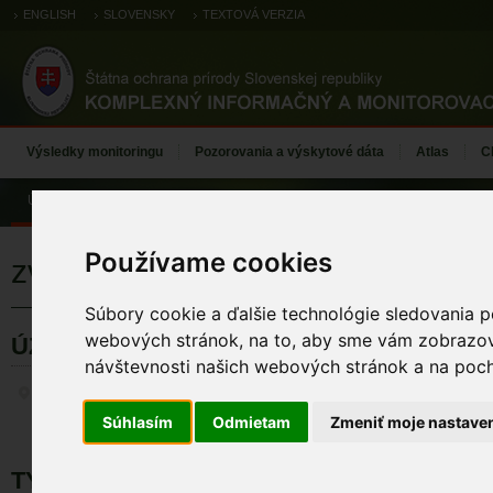
ENGLISH
SLOVENSKY
TEXTOVÁ VERZIA
Výsledky monitoringu
Pozorovania a výskytové dáta
Atlas
C
Úvod
Používame cookies
zvonček hrubokoreňový
Súbory cookie a ďalšie technológie sledovania p
webových stránok, na to, aby sme vám zobrazova
ÚZEMIA NA MAPE
návštevnosti našich webových stránok a na pocho
Záznamy monitoringu
Súhlasím
Odmietam
Zmeniť moje nastave
TYP BIOTOPU DRUHU