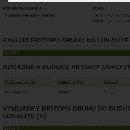
KÓD BIOTOPU DRUHU
POPIS
- Nížinné a podhorské kosné lúky
Kosná lúka s prechodmi
Brachypodium pinnatu
KVALITA BIOTOPU DRUHU NA LOKALITE 
100,00 %
SÚČASNÉ A BUDÚCE AKTIVITY OVPLYV
Aktivita na lokalite
Intenzita vplyvu
% plochy
A03 - kosenie
Stredná
100,00
VYHLIADKY BIOTOPU DRUHU DO BUDÚ
LOKALITE (%)
100,00 %