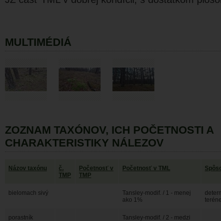
MULTIMÉDIÁ
ZOZNAM TAXÓNOV, ICH POČETNOSTI A
CHARAKTERISTIKY NÁLEZOV
Názov taxónu
č.
Početnosť v
Početnosť v TML
Spôso
TMP
TMP
bielomach sivý
Tansley-modif. / 1 - menej
deter
ako 1%
terén
porastník
Tansley-modif. / 2 - medzi