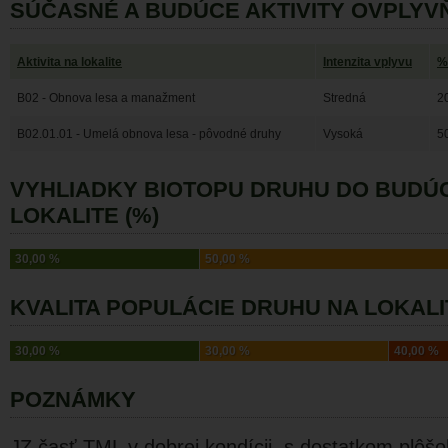
SÚČASNÉ A BUDÚCE AKTIVITY OVPLYV
Aktivita na lokalite
Intenzita vplyvu
%
B02 - Obnova lesa a manažment
Stredná
2
B02.01.01 - Umelá obnova lesa - pôvodné druhy
Vysoká
5
VYHLIADKY BIOTOPU DRUHU DO BUDÚ
LOKALITE (%)
30,00 %
50,00 %
KVALITA POPULÁCIE DRUHU NA LOKALI
30,00 %
30,00 %
40,00 %
POZNÁMKY
JZ časť TML v dobrej kondícii, s dostatkom plôš