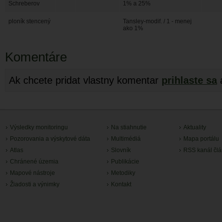
Schreberov
1% a 25%
ploník stencený
Tansley-modif. / 1 - menej
ako 1%
Komentáre
Ak chcete pridat vlastny komentar
prihlaste sa
Výsledky monitoringu
Na stiahnutie
Aktuality
Pozorovania a výskytové dáta
Multimédiá
Mapa portálu
Atlas
Slovník
RSS kanál čl
Chránené územia
Publikácie
Mapové nástroje
Metodiky
Žiadosti a výnimky
Kontakt