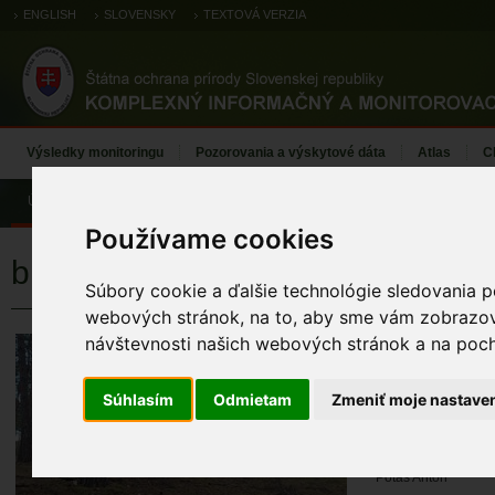
ENGLISH
SLOVENSKY
TEXTOVÁ VERZIA
Výsledky monitoringu
Pozorovania a výskytové dáta
Atlas
C
Úvod
Používame cookies
bielomach sivý
Súbory cookie a ďalšie technológie sledovania p
webových stránok, na to, aby sme vám zobrazova
návštevnosti našich webových stránok a na pocho
bielomach siv
KÓD TML
Súhlasím
Odmietam
Zmeniť moje nastave
TML_LeucGlau_074 
MENO MAPOVA
Potaš Anton