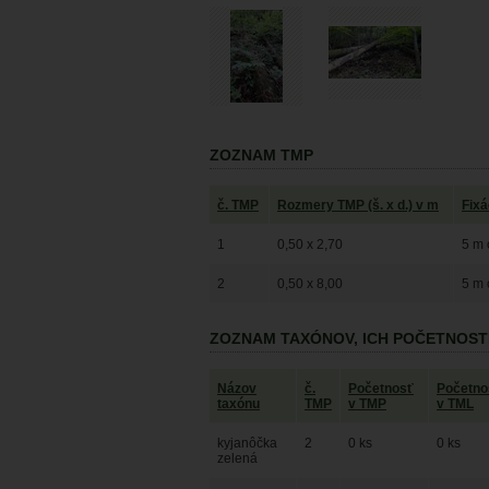
ZOZNAM TMP
č. TMP
Rozmery TMP (š. x d.) v m
Fix
1
0,50 x 2,70
5 m 
2
0,50 x 8,00
5 m 
ZOZNAM TAXÓNOV, ICH POČETNOST
Názov
č.
Početnosť
Početno
taxónu
TMP
v TMP
v TML
kyjanôčka
2
0 ks
0 ks
zelená