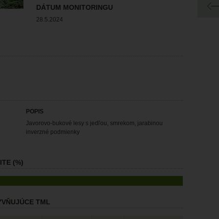
DÁTUM MONITORINGU
28.5.2024
POPIS
Javorovo-bukové lesy s jedľou, smrekom, jarabinou
inverzné podmienky
TE (%)
LYVŇUJÚCE TML