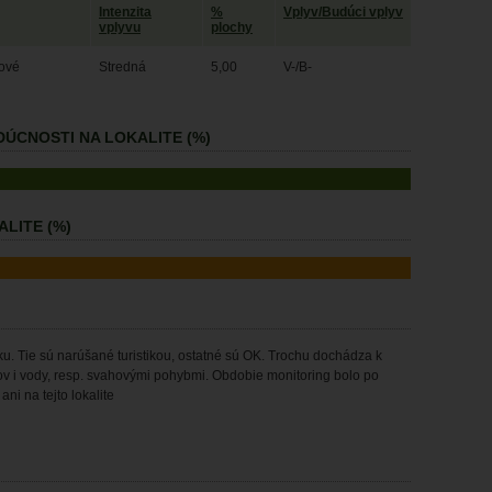
Intenzita
%
Vplyv/Budúci vplyv
vplyvu
plochy
rové
Stredná
5,00
V-/B-
ÚCNOSTI NA LOKALITE (%)
LITE (%)
ku. Tie sú narúšané turistikou, ostatné sú OK. Trochu dochádza k
v i vody, resp. svahovými pohybmi. Obdobie monitoring bolo po
ni na tejto lokalite