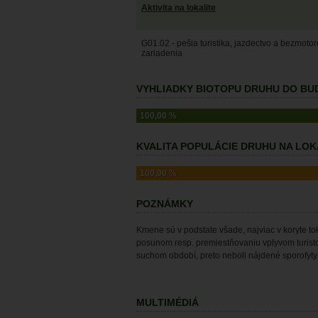
Aktivita na lokalite
G01.02 - pešia turistika, jazdectvo a bezmoto
zariadenia
VYHLIADKY BIOTOPU DRUHU DO BUD
100,00 %
KVALITA POPULÁCIE DRUHU NA LOKA
100,00 %
POZNÁMKY
Kmene sú v podstate všade, najviac v koryte to
posunom resp. premiestňovaniu vplyvom turisto
suchom období, preto neboli nájdené sporofyty a
MULTIMÉDIÁ