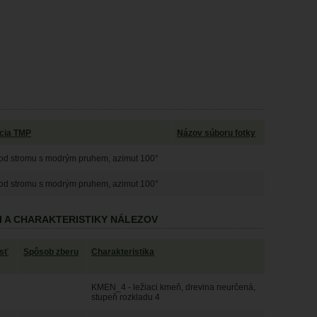
ácia TMP
Názov súboru fotky
od stromu s modrým pruhem, azimut 100°
od stromu s modrým pruhem, azimut 100°
I A CHARAKTERISTIKY NÁLEZOV
sť
Spôsob zberu
Charakteristika
KMEN_4 - ležiaci kmeň, drevina neurčená,
stupeň rozkladu 4