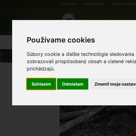
ENGLISH
SLOVENSKY
TEXTOVÁ VERZ
Používame cookies
Výsledky monitoringu
Pozorovania a 
Súbory cookie a ďalšie technológie sledovania
Úvod
zobrazovali prispôsobený obsah a cielené rekl
prichádzajú.
kyjanôčka zelená
Súhlasím
Odmietam
Zmeniť moje nastav