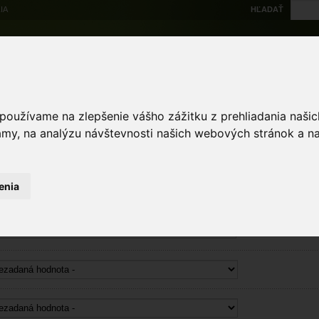
IA
HĽADAŤ
Na stiahnutie
Multi
výskytové dáta
Atlas
Chránené územia
Mapové nástroje
Žiad
 používame na zlepšenie vášho zážitku z prehliadania naš
 a záber biotopov
amy, na analýzu návštevnosti našich webových stránok a na
pov
enia