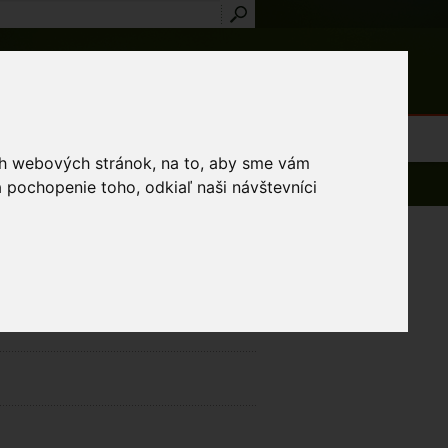
Prihlásenie
Registrácia
médiá
Slovník
Publikácie
Metodiky
Kontakt
osti a výnimky
ich webových stránok, na to, aby sme vám
 pochopenie toho, odkiaľ naši návštevníci