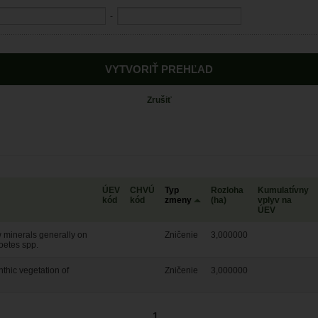
-
Zrušiť
ÚEV
CHVÚ
Typ
Rozloha
Kumulatívny
kód
kód
zmeny
(ha)
vplyv na
ÚEV
w minerals generally on
Zničenie
3,000000
oetes spp.
thic vegetation of
Zničenie
3,000000
1