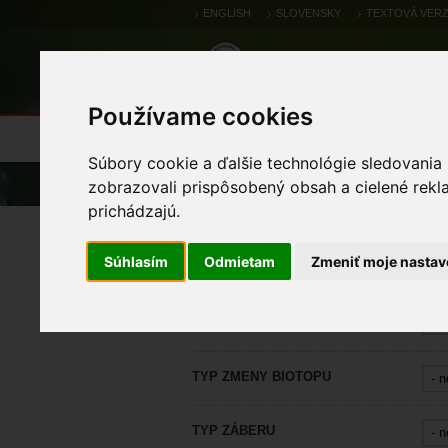
ENGLISH
SLOVENSKY
TEXTOVÁ VERZ
Používame cookies
Výsledky monitoringu
Pozorovania a 
Súbory cookie a ďalšie technológie sledovania
Úvod
Žiadosti a výnimky
Evidencia
zobrazovali prispôsobený obsah a cielené rekl
prichádzajú.
Prehľad záberov bioto
Súhlasím
Odmietam
Zmeniť moje nastav
BIOTOP
TYP ZMENY BIOTOPU
TYP ZÁBERU