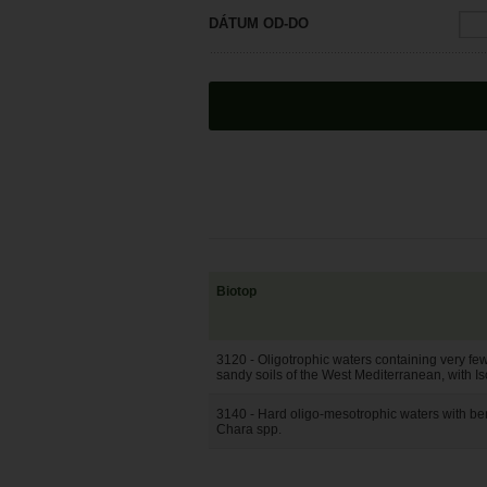
DÁTUM OD-DO
Biotop
3120 - Oligotrophic waters containing very fe
sandy soils of the West Mediterranean, with Is
3140 - Hard oligo-mesotrophic waters with ben
Chara spp.