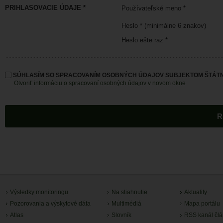
PRIHLASOVACIE ÚDAJE *
Používateľské meno *
Heslo * (minimálne 6 znakov)
Heslo ešte raz *
SÚHLASÍM SO SPRACOVANÍM OSOBNÝCH ÚDAJOV SUBJEKTOM ŠTÁTN
Otvoriť informáciu o spracovaní osobných údajov v novom okne
Výsledky monitoringu
Na stiahnutie
Aktuality
Pozorovania a výskytové dáta
Multimédiá
Mapa portálu
Atlas
Slovník
RSS kanál čl