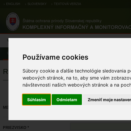
ENGLISH
SLOVENSKY
TEXTOVÁ VERZIA
Výsledky monitoringu
Pozorovania a výskytové dáta
Atlas
C
Úvod
Používame cookies
Registrácia
Súbory cookie a ďalšie technológie sledovania p
webových stránok, na to, aby sme vám zobrazova
návštevnosti našich webových stránok a na pocho
Políčka označené * sú povinné. M
Súhlasím
Odmietam
Zmeniť moje nastave
MENO *
PRIEZVISKO *