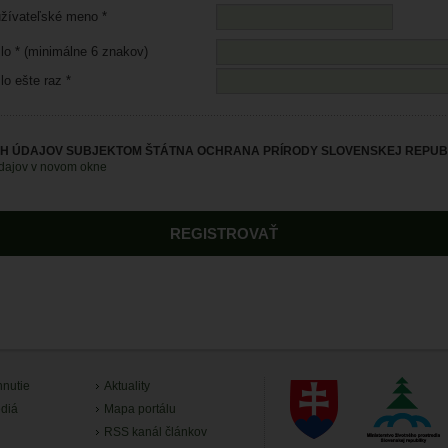
žívateľské meno *
lo * (minimálne 6 znakov)
lo ešte raz *
H ÚDAJOV SUBJEKTOM ŠTÁTNA OCHRANA PRÍRODY SLOVENSKEJ REPUBL
údajov v novom okne
hnutie
Aktuality
diá
Mapa portálu
RSS kanál článkov