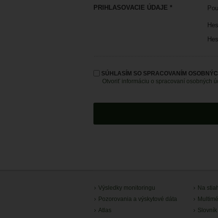
PRIHLASOVACIE ÚDAJE *
Pou
Hes
Hes
SÚHLASÍM SO SPRACOVANÍM OSOBNÝC
Otvoriť informáciu o spracovaní osobných 
Výsledky monitoringu
Na stia
Pozorovania a výskytové dáta
Multimé
Atlas
Slovník