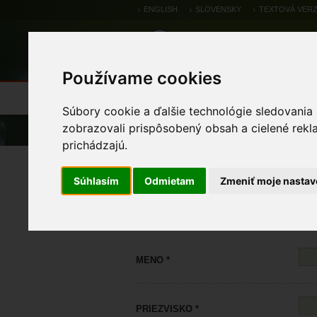
ENGLISH
SLOVENSKY
TEXTOVÁ VERZ
Používame cookies
Výsledky monitoringu
Pozorovania a 
Súbory cookie a ďalšie technológie sledovania
zobrazovali prispôsobený obsah a cielené rekl
Úvod
prichádzajú.
Registrácia
Súhlasím
Odmietam
Zmeniť moje nastav
MENO *
PRIEZVISKO *