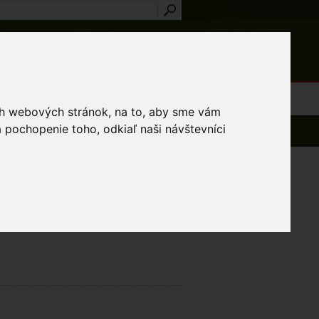
Prihlásenie
Registrácia
médiá
Slovník
Publikácie
Metodiky
Kontakt
osti a výnimky
ich webových stránok, na to, aby sme vám
 pochopenie toho, odkiaľ naši návštevníci
.