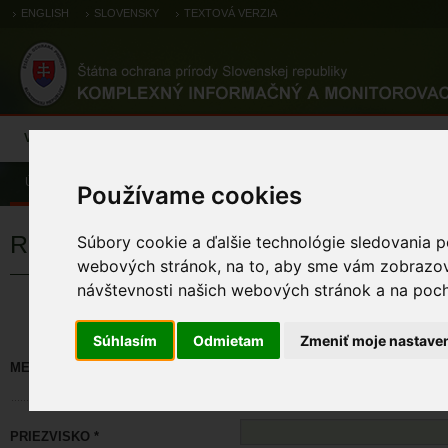
ENGLISH
SLOVENSKY
TEXTOVÁ VERZIA
Výsledky monitoringu
Pozorovania a výskytové dáta
Atlas
C
Úvod
Používame cookies
Registrácia
Súbory cookie a ďalšie technológie sledovania p
webových stránok, na to, aby sme vám zobrazova
návštevnosti našich webových stránok a na pocho
Políčka označené * sú povinné. M
Súhlasím
Odmietam
Zmeniť moje nastave
MENO *
PRIEZVISKO *