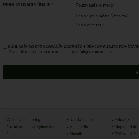
PRIHLASOVACIE ÚDAJE *
Používateľské meno *
Heslo * (minimálne 6 znakov)
Heslo ešte raz *
SÚHLASÍM SO SPRACOVANÍM OSOBNÝCH ÚDAJOV SUBJEKTOM ŠTÁTN
Otvoriť informáciu o spracovaní osobných údajov v novom okne
Výsledky monitoringu
Na stiahnutie
Aktuality
Pozorovania a výskytové dáta
Multimédiá
Mapa portálu
Atlas
Slovník
RSS kanál čl