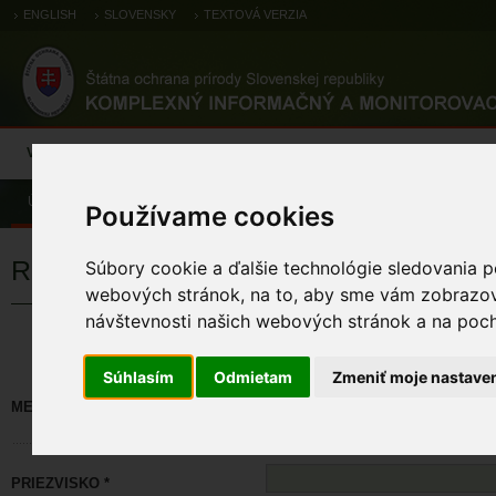
ENGLISH
SLOVENSKY
TEXTOVÁ VERZIA
Výsledky monitoringu
Pozorovania a výskytové dáta
Atlas
C
Úvod
Používame cookies
Registrácia
Súbory cookie a ďalšie technológie sledovania p
webových stránok, na to, aby sme vám zobrazova
návštevnosti našich webových stránok a na pocho
Políčka označené * sú povinné. M
Súhlasím
Odmietam
Zmeniť moje nastave
MENO *
PRIEZVISKO *