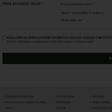
PRIHLASOVACIE ÚDAJE *
Používateľské meno *
Heslo * (minimálne 6 znakov)
Heslo ešte raz *
SÚHLASÍM SO SPRACOVANÍM OSOBNÝCH ÚDAJOV SUBJEKTOM ŠTÁTN
Otvoriť informáciu o spracovaní osobných údajov v novom okne
Výsledky monitoringu
Na stiahnutie
Aktuality
Pozorovania a výskytové dáta
Multimédiá
Mapa portálu
Atlas
Slovník
RSS kanál čl