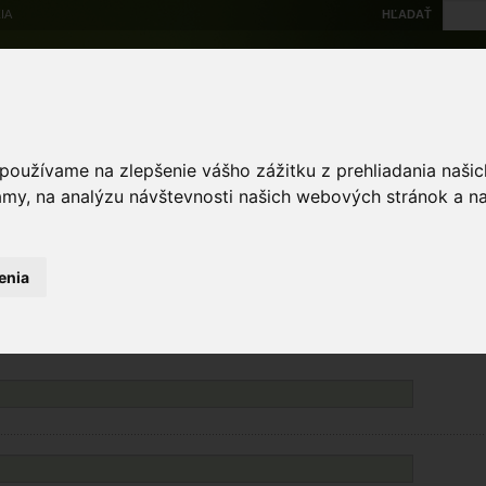
IA
HĽADAŤ
Na stiahnutie
Multi
výskytové dáta
Atlas
Chránené územia
Mapové nástroje
Žiad
 používame na zlepšenie vášho zážitku z prehliadania naš
amy, na analýzu návštevnosti našich webových stránok a na
enia
Políčka označené * sú povinné. Minimálne jedno z polí označených ** je povinné