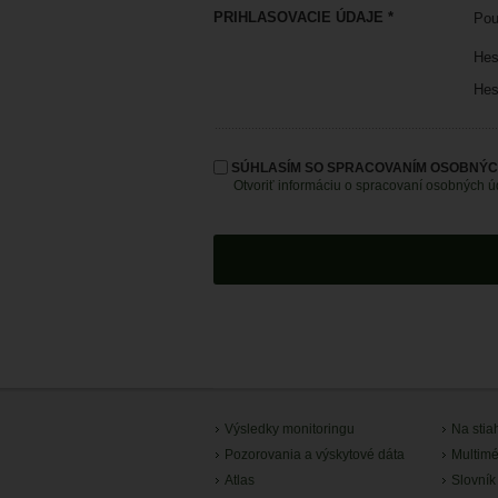
PRIHLASOVACIE ÚDAJE *
Pou
Hes
Hes
SÚHLASÍM SO SPRACOVANÍM OSOBNÝC
Otvoriť informáciu o spracovaní osobných 
Výsledky monitoringu
Na stia
Pozorovania a výskytové dáta
Multimé
Atlas
Slovník