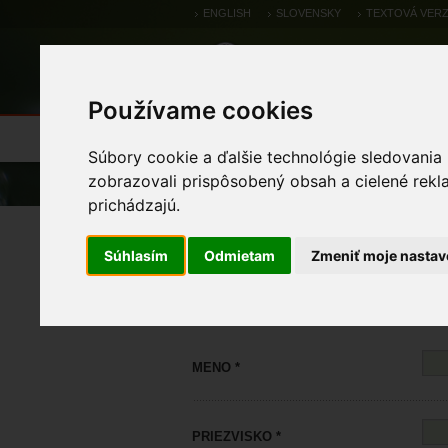
ENGLISH
SLOVENSKY
TEXTOVÁ VERZ
Používame cookies
Výsledky monitoringu
Pozorovania a 
Súbory cookie a ďalšie technológie sledovania
zobrazovali prispôsobený obsah a cielené rekl
Úvod
prichádzajú.
Registrácia
Súhlasím
Odmietam
Zmeniť moje nastav
MENO *
PRIEZVISKO *