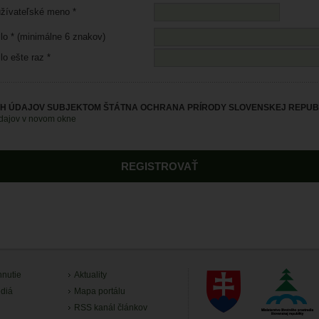
žívateľské meno *
lo * (minimálne 6 znakov)
lo ešte raz *
H ÚDAJOV SUBJEKTOM ŠTÁTNA OCHRANA PRÍRODY SLOVENSKEJ REPUBL
údajov v novom okne
hnutie
Aktuality
diá
Mapa portálu
RSS kanál článkov