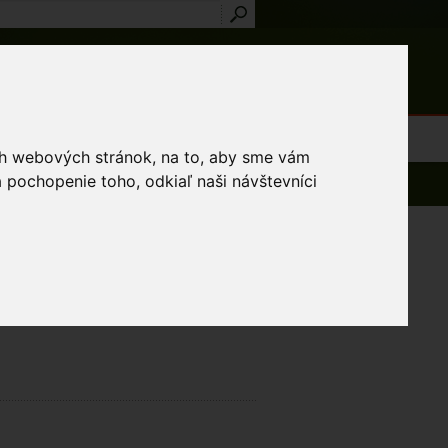
Prihlásenie
Registrácia
médiá
Slovník
Publikácie
Metodiky
Kontakt
osti a výnimky
ich webových stránok, na to, aby sme vám
 pochopenie toho, odkiaľ naši návštevníci
.