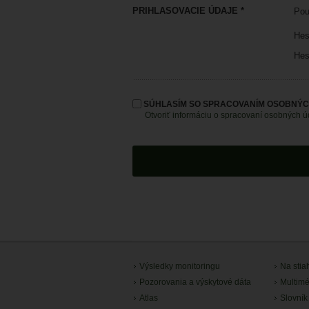
PRIHLASOVACIE ÚDAJE *
Pou
Hes
Hes
SÚHLASÍM SO SPRACOVANÍM OSOBNÝC
Otvoriť informáciu o spracovaní osobných 
Výsledky monitoringu
Na stia
Pozorovania a výskytové dáta
Multimé
Atlas
Slovník