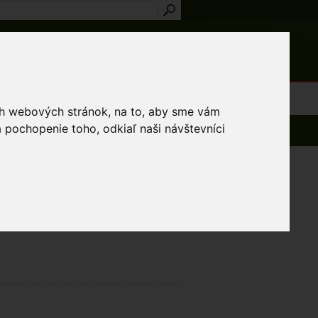
Prihlásenie
Registrácia
médiá
Slovník
Publikácie
Metodiky
Kontakt
osti a výnimky
ich webových stránok, na to, aby sme vám
 pochopenie toho, odkiaľ naši návštevníci
.