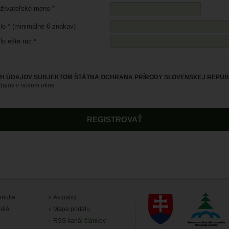
žívateľské meno *
lo * (minimálne 6 znakov)
lo ešte raz *
H ÚDAJOV SUBJEKTOM ŠTÁTNA OCHRANA PRÍRODY SLOVENSKEJ REPUBL
údajov v novom okne
hnutie
Aktuality
diá
Mapa portálu
RSS kanál článkov