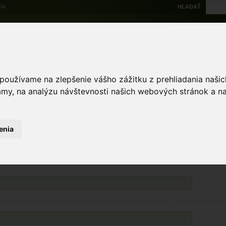
IA
HĽADAŤ
Na stiahnutie
Multi
výskytové dáta
Atlas
Chránené územia
Mapové nástroje
Žiad
 používame na zlepšenie vášho zážitku z prehliadania naš
amy, na analýzu návštevnosti našich webových stránok a na
enia
Políčka označené * sú povinné. Minimálne jedno z polí označených ** je povinné