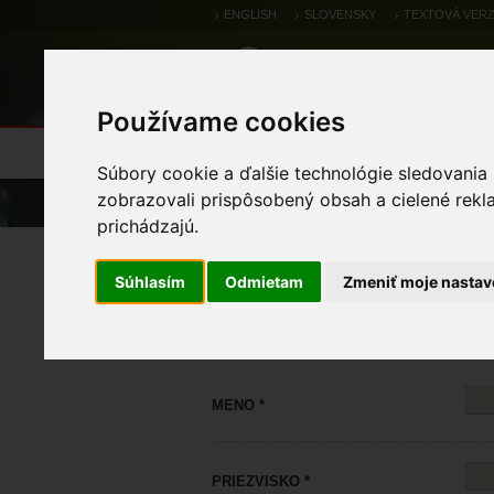
ENGLISH
SLOVENSKY
TEXTOVÁ VERZ
Používame cookies
Výsledky monitoringu
Pozorovania a 
Súbory cookie a ďalšie technológie sledovania
zobrazovali prispôsobený obsah a cielené rekl
Úvod
prichádzajú.
Registrácia
Súhlasím
Odmietam
Zmeniť moje nastav
MENO *
PRIEZVISKO *