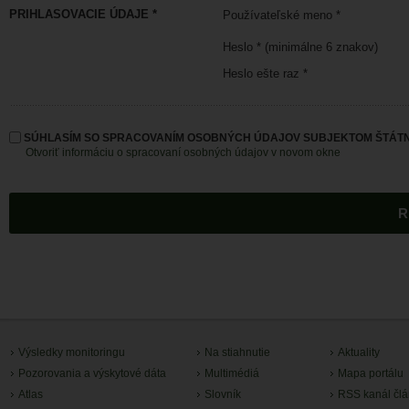
PRIHLASOVACIE ÚDAJE *
Používateľské meno *
Heslo * (minimálne 6 znakov)
Heslo ešte raz *
SÚHLASÍM SO SPRACOVANÍM OSOBNÝCH ÚDAJOV SUBJEKTOM ŠTÁTN
Otvoriť informáciu o spracovaní osobných údajov v novom okne
Výsledky monitoringu
Na stiahnutie
Aktuality
Pozorovania a výskytové dáta
Multimédiá
Mapa portálu
Atlas
Slovník
RSS kanál čl