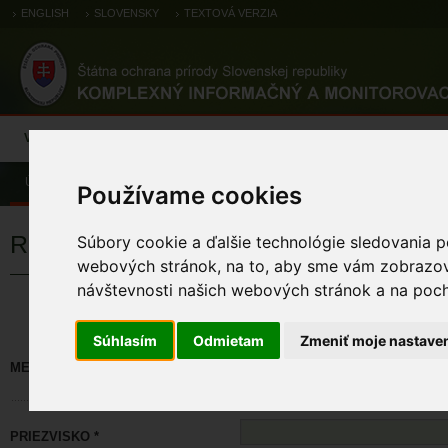
ENGLISH
SLOVENSKY
TEXTOVÁ VERZIA
Výsledky monitoringu
Pozorovania a výskytové dáta
Atlas
C
Úvod
Používame cookies
Registrácia
Súbory cookie a ďalšie technológie sledovania p
webových stránok, na to, aby sme vám zobrazova
návštevnosti našich webových stránok a na pocho
Políčka označené * sú povinné. M
Súhlasím
Odmietam
Zmeniť moje nastave
MENO *
PRIEZVISKO *