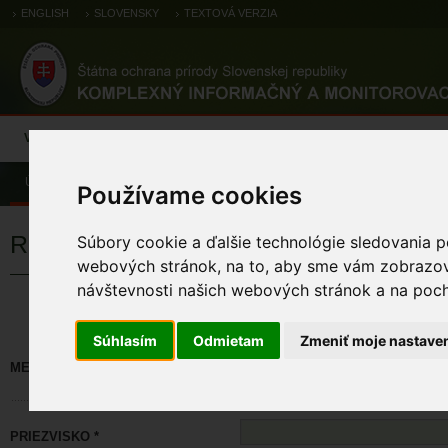
ENGLISH
SLOVENSKY
TEXTOVÁ VERZIA
Výsledky monitoringu
Pozorovania a výskytové dáta
Atlas
C
Úvod
Používame cookies
Registrácia
Súbory cookie a ďalšie technológie sledovania p
webových stránok, na to, aby sme vám zobrazova
návštevnosti našich webových stránok a na pocho
Políčka označené * sú povinné. M
Súhlasím
Odmietam
Zmeniť moje nastave
MENO *
PRIEZVISKO *