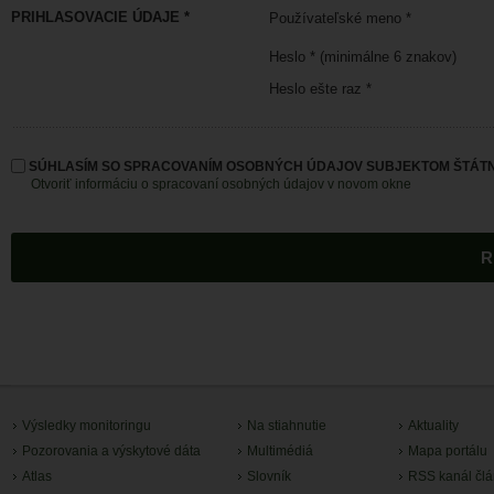
PRIHLASOVACIE ÚDAJE *
Používateľské meno *
Heslo * (minimálne 6 znakov)
Heslo ešte raz *
SÚHLASÍM SO SPRACOVANÍM OSOBNÝCH ÚDAJOV SUBJEKTOM ŠTÁTN
Otvoriť informáciu o spracovaní osobných údajov v novom okne
Výsledky monitoringu
Na stiahnutie
Aktuality
Pozorovania a výskytové dáta
Multimédiá
Mapa portálu
Atlas
Slovník
RSS kanál čl