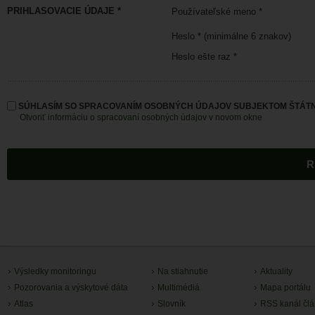
PRIHLASOVACIE ÚDAJE *
Používateľské meno *
Heslo * (minimálne 6 znakov)
Heslo ešte raz *
SÚHLASÍM SO SPRACOVANÍM OSOBNÝCH ÚDAJOV SUBJEKTOM ŠTÁTN
Otvoriť informáciu o spracovaní osobných údajov v novom okne
Výsledky monitoringu
Na stiahnutie
Aktuality
Pozorovania a výskytové dáta
Multimédiá
Mapa portálu
Atlas
Slovník
RSS kanál čl