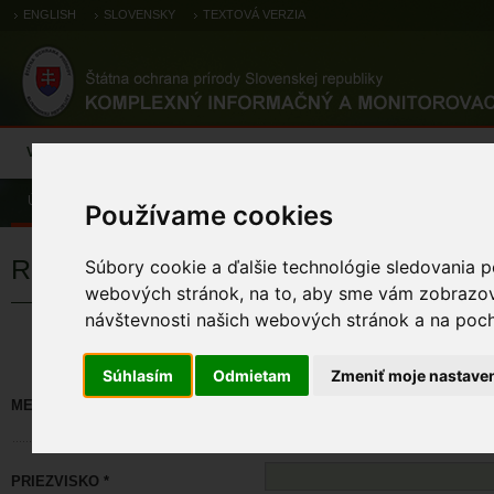
ENGLISH
SLOVENSKY
TEXTOVÁ VERZIA
Výsledky monitoringu
Pozorovania a výskytové dáta
Atlas
C
Úvod
Používame cookies
Registrácia
Súbory cookie a ďalšie technológie sledovania p
webových stránok, na to, aby sme vám zobrazova
návštevnosti našich webových stránok a na pocho
Políčka označené * sú povinné. M
Súhlasím
Odmietam
Zmeniť moje nastave
MENO *
PRIEZVISKO *