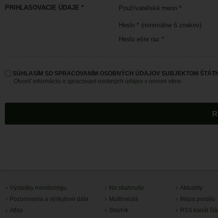
PRIHLASOVACIE ÚDAJE *
Používateľské meno *
Heslo * (minimálne 6 znakov)
Heslo ešte raz *
SÚHLASÍM SO SPRACOVANÍM OSOBNÝCH ÚDAJOV SUBJEKTOM ŠTÁTN
Otvoriť informáciu o spracovaní osobných údajov v novom okne
Výsledky monitoringu
Na stiahnutie
Aktuality
Pozorovania a výskytové dáta
Multimédiá
Mapa portálu
Atlas
Slovník
RSS kanál čl