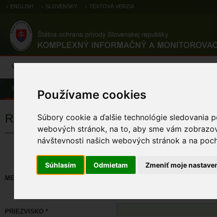
ENGLISH
SLOVENSKY
TEXTOVÁ VERZIA
Výsledky monitoringu
Pozorovania a výskytové dáta
Atlas
C
Úvod
Používame cookies
Registrácia
Súbory cookie a ďalšie technológie sledovania p
webových stránok, na to, aby sme vám zobrazova
návštevnosti našich webových stránok a na pocho
Políčka označené * sú povinné. M
Súhlasím
Odmietam
Zmeniť moje nastave
MENO *
PRIEZVISKO *