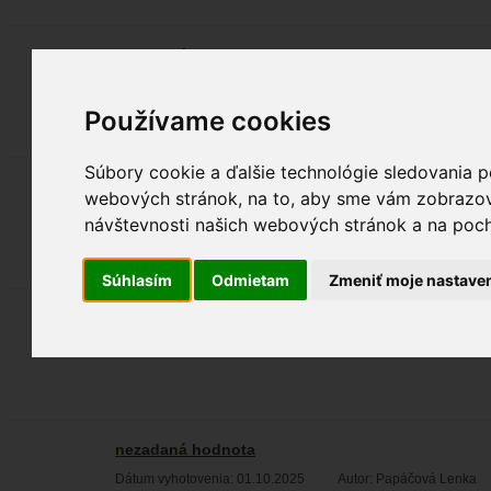
nezadaná hodnota
Dátum vyhotovenia: 03.11.2025
Autor: Balázs Csaba
Používame cookies
Súbory cookie a ďalšie technológie sledovania p
nezadaná hodnota
webových stránok, na to, aby sme vám zobrazova
Dátum vyhotovenia: 03.11.2025
Autor: Balázs Csaba
návštevnosti našich webových stránok a na pocho
Súhlasím
Odmietam
Zmeniť moje nastave
nezadaná hodnota
Dátum vyhotovenia: 01.10.2025
Autor: Papáčová Lenka
nezadaná hodnota
Dátum vyhotovenia: 01.10.2025
Autor: Papáčová Lenka