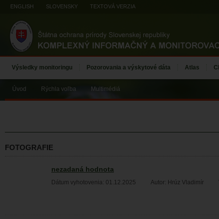
ENGLISH
SLOVENSKY
TEXTOVÁ VERZIA
Výsledky monitoringu
Pozorovania a výskytové dáta
Atlas
C
Úvod
Rýchla voľba
Multimédiá
FOTOGRAFIE
nezadaná hodnota
Dátum vyhotovenia: 01.12.2025
Autor: Hrúz Vladimír