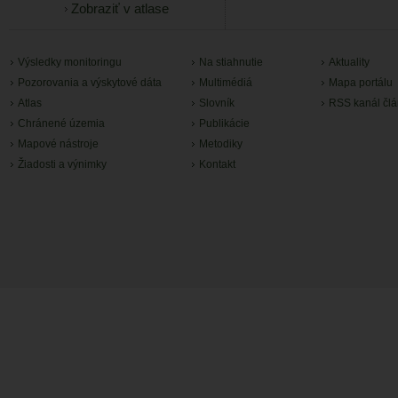
Zobraziť v atlase
Výsledky monitoringu
Na stiahnutie
Aktuality
Pozorovania a výskytové dáta
Multimédiá
Mapa portálu
Atlas
Slovník
RSS kanál čl
Chránené územia
Publikácie
Mapové nástroje
Metodiky
Žiadosti a výnimky
Kontakt