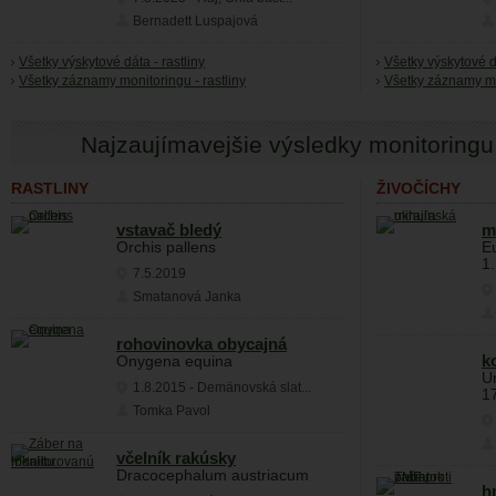
Bernadett Luspajová
Všetky výskytové dáta - rastliny
Všetky výskytové d
Všetky záznamy monitoringu - rastliny
Všetky záznamy mo
Najzaujímavejšie výsledky monitoringu
RASTLINY
ŽIVOČÍCHY
vstavač bledý
m
Orchis pallens
E
1.
7.5.2019
Smatanová Janka
rohovinovka obycajná
k
Onygena equina
U
1.8.2015
-
Demänovská slat...
17
Tomka Pavol
včelník rakúsky
Dracocephalum austriacum
h