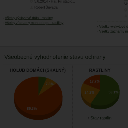
5.6.2014
-
Háj, Pri stacio...
Go
Róbert Šuvada
Všetky výskytové dáta - rastliny
Všetky záznamy monitoringu - rastliny
Všetky výskytové d
Všetky záznamy mo
Všeobecné vyhodnotenie stavu ochrany
HOLUB DOMÁCI (SKALNÝ)
RASTLINY
17.7%
7.8%
58.1%
24.2%
86.3%
Stav rastlín