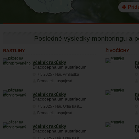
Prid
Posledné výsledky monitoringu a p
RASTLINY
ŽIVOČÍCHY
včelník rakúsky
m
Dracocephalum austriacum
U
7.5.2025
-
Háj, vyhliadka
Bernadett Luspajová
včelník rakúsky
m
Dracocephalum austriacum
U
7.5.2025
-
Háj, Orlia bašt...
Bernadett Luspajová
včelník rakúsky
m
Dracocephalum austriacum
U
7.5.2025
-
Háj, Orlia bašt...