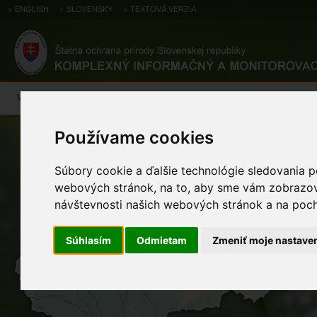
ENGLISH
SLOVENSKY
TEXTOVÁ VERZIA
Výsledky monitoringu
Pozorovania a výskytové dáta
Atlas
C
Používame cookies
4
Súbory cookie a ďalšie technológie sledovania p
2
1
webových stránok, na to, aby sme vám zobrazova
návštevnosti našich webových stránok a na pocho
5
5
Súhlasím
Odmietam
Zmeniť moje nastave
5
1